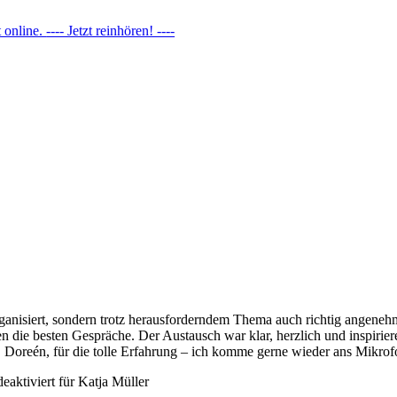
t online.
---- Jetzt reinhören! ----
nisiert, sondern trotz herausforderndem Thema auch richtig angenehm.
hen die besten Gespräche. Der Austausch war klar, herzlich und inspir
Doreén, für die tolle Erfahrung – ich komme gerne wieder ans Mikrof
aktiviert
für Katja Müller