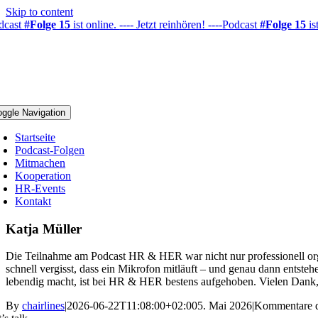
Skip to content
dcast
#Folge 15
ist online.
---- Jetzt reinhören! ----
Podcast
#Folge 15
is
oggle Navigation
Startseite
Podcast-Folgen
Mitmachen
Kooperation
HR-Events
Kontakt
Katja Müller
Die Teilnahme am Podcast HR & HER war nicht nur professionell orga
schnell vergisst, dass ein Mikrofon mitläuft – und genau dann entste
lebendig macht, ist bei HR & HER bestens aufgehoben. Vielen Dank, 
By
chairlines
|
2026-06-22T11:08:00+02:00
5. Mai 2026
|
Kommentare de