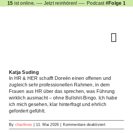
Skip
ge 15
ist online.
---- Jetzt reinhören! ----
Podcast
#Folge 15
is
to
content
Togg
Navi
Katja Suding
In HR & HER schafft Doreén einen offenen und
zugleich sehr professionellen Rahmen, in dem
Frauen aus HR über das sprechen, was Führung
wirklich ausmacht – ohne Bullshit-Bingo. Ich habe
ich mich gesehen, klar hinterfragt und ehrlich
gefordert gefühlt.
für
By
chairlines
|
11. Mai 2026
|
Kommentare deaktiviert
Katja