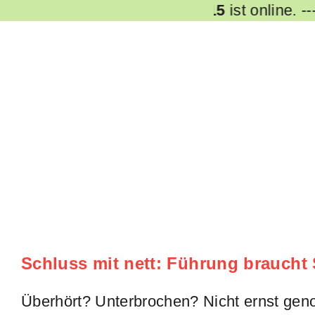
Skip
Podcast
#Folge 15
ist online.
----
to
content
Schluss mit nett: Führung braucht
Überhört? Unterbrochen? Nicht ernst gen