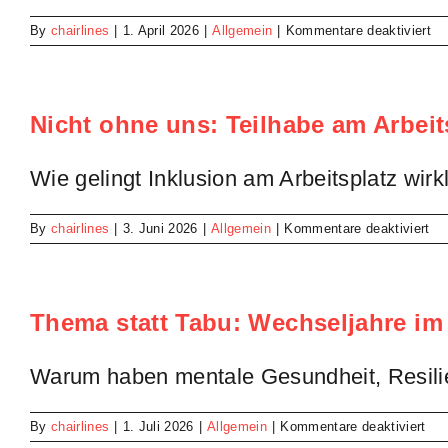
für
By
chairlines
|
1. April 2026
|
Allgemein
|
Kommentare deaktiviert
Sc
mi
net
Fü
Nicht ohne uns: Teilhabe am Arbei
br
St
Wie gelingt Inklusion am Arbeitsplatz wirk
für
By
chairlines
|
3. Juni 2026
|
Allgemein
|
Kommentare deaktiviert
Nic
oh
un
Tei
Thema statt Tabu: Wechseljahre im
am
Arb
Warum haben mentale Gesundheit, Resilie
für
By
chairlines
|
1. Juli 2026
|
Allgemein
|
Kommentare deaktiviert
Th