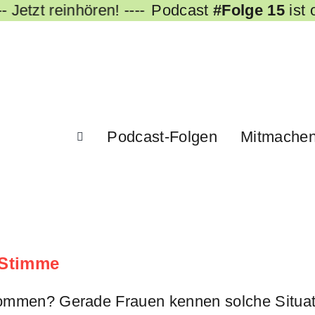
 Jetzt reinhören! ----
Podcast
#Folge 15
ist on
Podcast-Folgen
Mitmache
 Stimme
ommen? Gerade Frauen kennen solche Situati