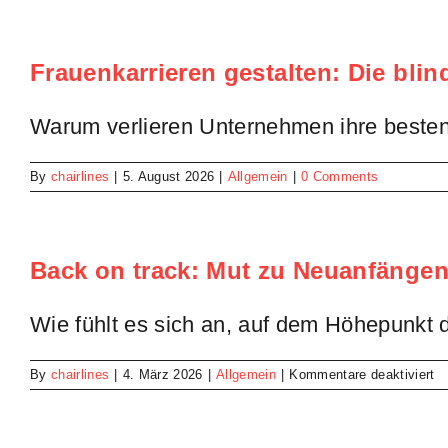
stat
Tab
Wec
Frauenkarrieren gestalten: Die bli
im
Job
Warum verlieren Unternehmen ihre besten
By
chairlines
|
5. August 2026
|
Allgemein
|
0 Comments
Back on track: Mut zu Neuanfänge
Wie fühlt es sich an, auf dem Höhepunkt d
fü
By
chairlines
|
4. März 2026
|
Allgemein
|
Kommentare deaktiviert
B
o
tr
M