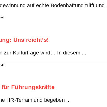
ewinnung auf echte Bodenhaftung trifft und .
für
ert
Skill-
Shift
im
HR:
ng: Uns reicht’s!
Recruiting
neu
denken.
zur Kulturfrage wird… In diesem ...
für
ert
Arschlochfaktor
und
toxische
Führung:
 für Führungskräfte
Uns
reicht’s!
che HR-Terrain und begeben ...