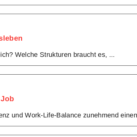
hluss
t
t:
hrung
tsleben
aucht
imme
lich? Welche Strukturen braucht es, ...
ht
ne
s:
lhabe
 Job
eitsleben
nz und Work-Life-Balance zunehmend einen P
ema