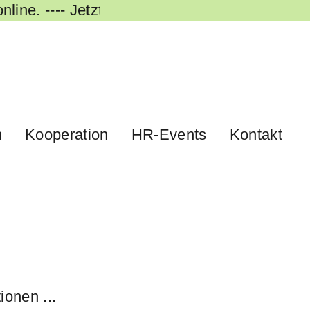
line.
---- Jetzt reinhören! ----
n
Kooperation
HR-Events
Kontakt
onen ...