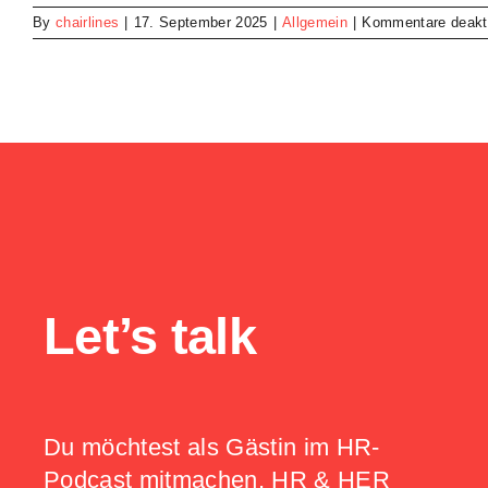
By
chairlines
|
17. September 2025
|
Allgemein
|
Kommentare deakti
Let’s talk
Du möchtest als Gästin im HR-
Podcast mitmachen, HR & HER