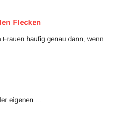
t
u:
hseljahre
nden Flecken
 Frauen häufig genau dann, wenn ...
n
er eigenen ...
r
ack
n
ack:
ut