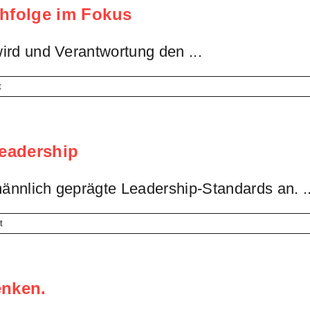
chfolge im Fokus
u
euanfängen
ird und Verantwortung den ...
für
t
Plötzlich
Chefin:
Unternehmensnachfolge
im
Leadership
Fokus
ännlich geprägte Leadership-Standards an. ..
für
t
Genug
angepasst:
Zeit
für
enken.
female
Leadership