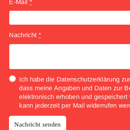
E-Mail
*
Nachricht
*
Ich habe die
Datenschutzerklärung
zur
dass meine Angaben und Daten zur B
elektronisch erhoben und gespeichert 
kann jederzeit per Mail widerrufen we
Nachricht senden