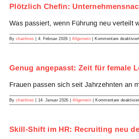
Plötzlich Chefin: Unternehmensna
z
N
Was passiert, wenn Führung neu verteilt w
By
chairlines
|
4. Februar 2026
|
Allgemein
|
Kommentare deaktivier
Genug angepasst: Zeit für female 
Frauen passen sich seit Jahrzehnten an m
By
chairlines
|
14. Januar 2026
|
Allgemein
|
Kommentare deaktivier
Skill-Shift im HR: Recruiting neu d